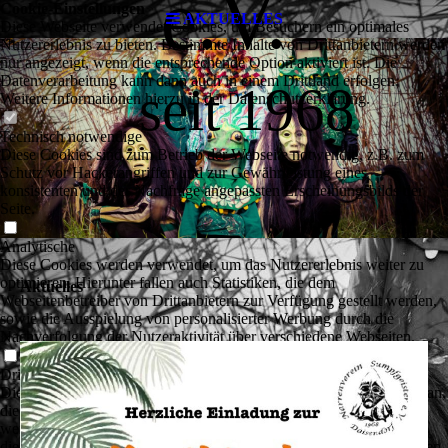
e.V.
Cookie-Einstellungen
AKTUELLES
Diese Webseite verwendet Cookies, um Besuchern ein optimales
Nutzererlebnis zu bieten. Bestimmte Inhalte von Drittanbietern werden
nur angezeigt, wenn die entsprechende Option aktiviert ist. Die
Datenverarbeitung kann dann auch in einem Drittland erfolgen.
seit 1968
Weitere Informationen hierzu in der Datenschutzerklärung.
Technisch notwendige
Diese Cookies sind zum Betrieb der Webseite notwendig, z.B. zum
Schutz vor Hackerangriffen und zur Gewährleistung eines
konsistenten und der Nachfrage angepassten Erscheinungsbilds der
Seite.
Analytische
Diese Cookies werden verwendet, um das Nutzererlebnis weiter zu
optimieren. Hierunter fallen auch Statistiken, die dem
Aktuelles
Webseitenbetreiber von Drittanbietern zur Verfügung gestellt werden,
sowie die Ausspielung von personalisierter Werbung durch die
Nachverfolgung der Nutzeraktivität über verschiedene Webseiten.
Drittanbieter-Inhalte
Diese Webseite bietet möglicherweise Inhalte oder Funktionalitäten an,
die von Drittanbietern eigenverantwortlich zur Verfügung gestellt
werden. Diese Drittanbieter können eigene Cookies setzen, z.B. um
die Nutzeraktivität zu verfolgen oder ihre Angebote zu personalisieren